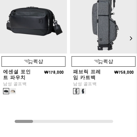
퀵샵
퀵샵
에센셜 포인
패브릭 프레
₩178,000
₩758,000
트 파우치
임 카트백
남성 골프백
남성 골프백