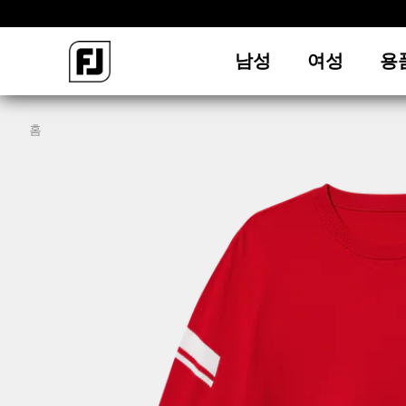
남성
여성
용
홈