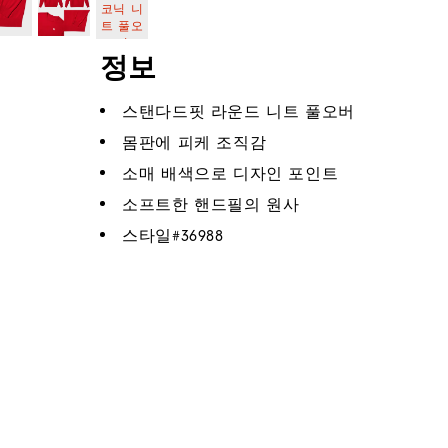
정보
스탠다드핏 라운드 니트 풀오버
몸판에 피케 조직감
소매 배색으로 디자인 포인트
소프트한 핸드필의 원사
스타일#
36988