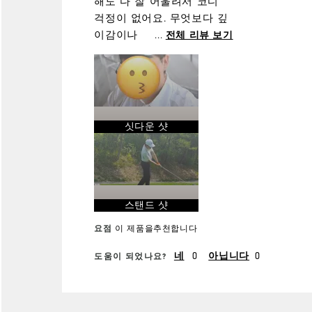
해도 다 잘 어울려서 코디
걱정이 없어요. 무엇보다 깊
이감이나 핏이 예뻐서 두상
...
전체 리뷰 보기
이 진짜 예뻐 보여요. 통기성
이 좋아서 장시간 라운딩 돌
며 땀이 나도 쾌적하고, 뒤쪽
조절 끈도 편해서 머리 조임
이 전혀 없었습니다. 같이 간
싯다운 샷
동반자들이 모자 예쁘다고
어디 거냐고 물어봐서 기분
좋았네요ㅋㅋ
스탠드 샷
요점
이 제품을추천합니다
0
0
네
아닙니다
도움이 되었나요?