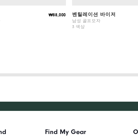
벤틸레이션 바이저
₩88,000
자
남성 골프모자
3 색상
nd
Find My Gear
O