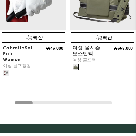
퀵샵
퀵샵
CabrettaSof
여성 올시즌
₩43,000
₩358,000
Pair
보스턴백
Women
여성 골프백
여성 골프장갑