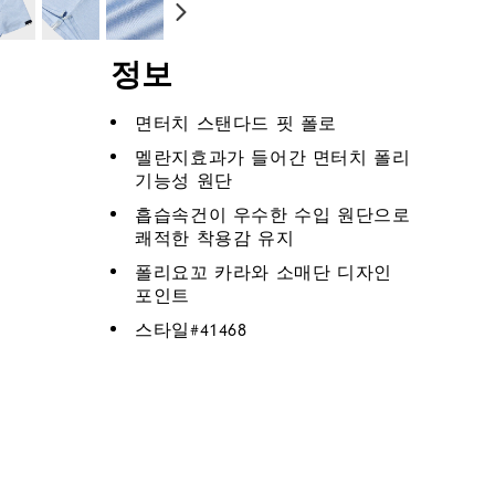
정보
면터치 스탠다드 핏 폴로
멜란지효과가 들어간 면터치 폴리
기능성 원단
흡습속건이 우수한 수입 원단으로
쾌적한 착용감 유지
폴리요꼬 카라와 소매단 디자인
포인트
스타일#
41468