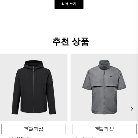
리뷰 쓰기
추천 상품
퀵샵
퀵샵