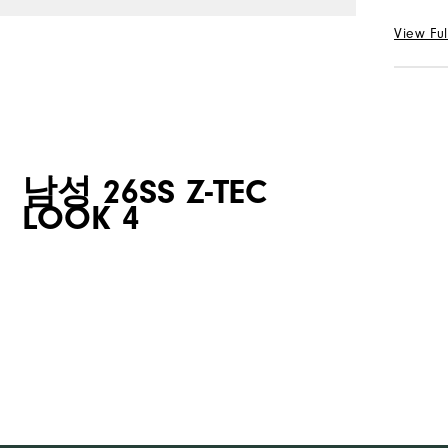
30
View Ful
수량
선택 Col
남성 26SS Z-TEC
수량
LOOK 4
평일
평일