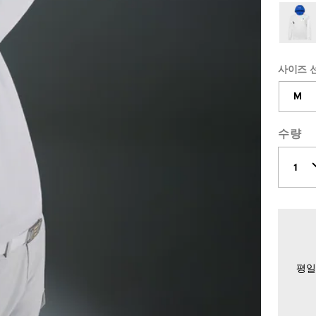
사이즈 
M
수량
평일