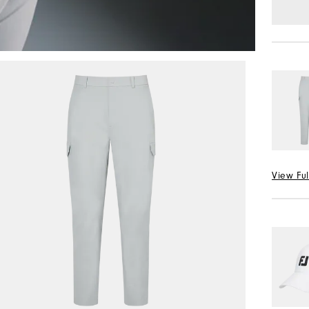
View Ful
선택 Col
허리 선