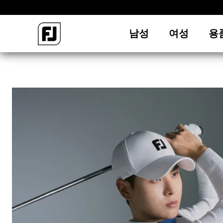
남성
여성
용