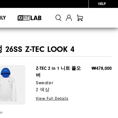
HELP
NLY
26SS Z-TEC LOOK 4
Z-TEC 2 in 1 니트 풀오
₩478,000
버
Sweater
2 색상
View Full Details
or