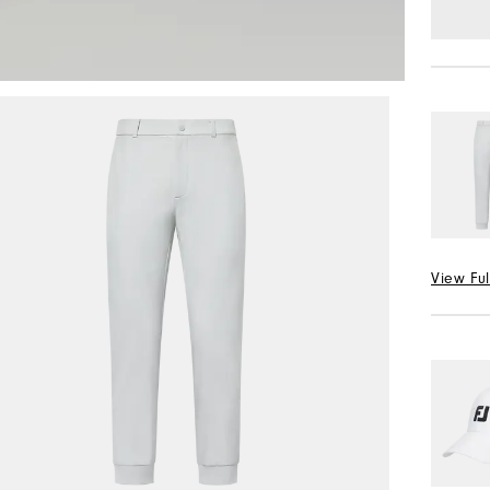
View Ful
선택 Col
허리 선