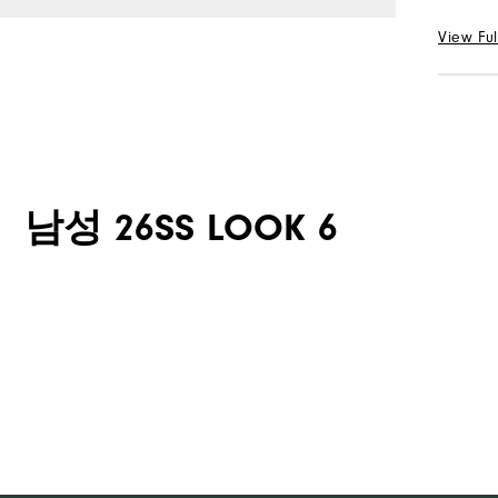
30
View Ful
수량
선택 Col
수량
남성 26SS LOOK 6
평일
평일