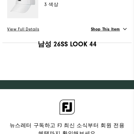
3 색상
사이즈 가이드
허리 선택
View Full Details
Shop This Item
30
31
32
33
34
36
WHITE
선택 Color
남성 26SS LOOK 44
가용성 :
스타일 선택
수량
장바구니에 추가
가용성 :
재고있음
수량
장바구니에 추가
10만원 이상 구매 시 배송·반품 무료
평일 오후 3시 이전 주문 시 당일 출고를 원칙으로 하
며, 물량에 따라 1~2일 내로 순차 발송
배송/반품/교환 안내
10만원 이상 구매 시 배송·반품 무료
뉴스레터 구독하고 FJ 최신 소식부터 회원 전용
혜택까지 확인해보세요
평일 오후 3시 이전 주문 시 당일 출고를 원칙으로 하