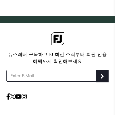
사이즈 가이드
허리 선택
30
31
32
33
34
가용성 :
스타일 선택
수량
장바구니에 추가
뉴스레터 구독하고 FJ 최신 소식부터 회원 전용
혜택까지 확인해보세요
10만원 이상 구매 시 배송·반품 무료
평일 오후 3시 이전 주문 시 당일 출고를 원칙으로 하
며, 물량에 따라 1~2일 내로 순차 발송
배송/반품/교환 안내