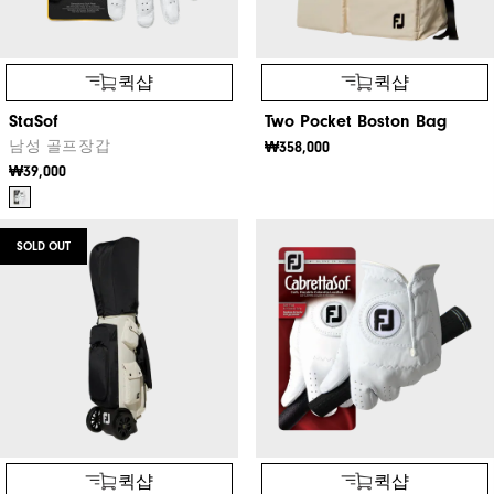
퀵샵
퀵샵
StaSof
Two Pocket Boston Bag
남성 골프장갑
₩358,000
₩39,000
SOLD OUT
퀵샵
퀵샵