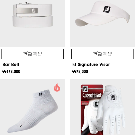
퀵샵
퀵샵
Bar Belt
FJ Signature Visor
₩178,000
₩78,000