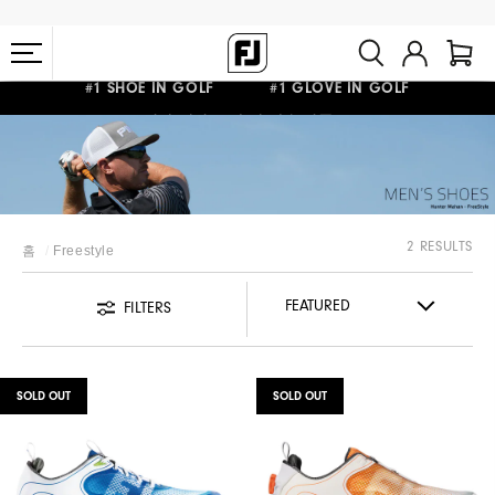
#1 SHOE IN GOLF #1 GLOVE IN GOLF
10만원 이상 구매 시 배송·반품 무료
2 RESULTS
홈
Freestyle
FILTERS
SOLD OUT
SOLD OUT