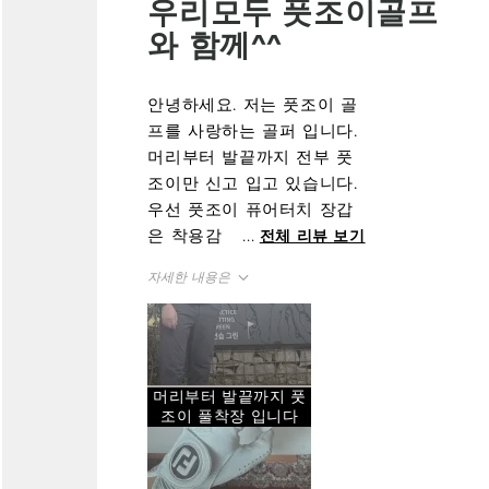
우리모두 풋조이골프
와 함께^^
안녕하세요. 저는 풋조이 골
프를 사랑하는 골퍼 입니다.
머리부터 발끝까지 전부 풋
조이만 신고 입고 있습니다.
우선 풋조이 퓨어터치 장갑
은 착용감이 거의 안낀것 같
...
전체 리뷰 보기
은 착용감으로 그립을 잡으
자세한 내용은
면 정말 환상적인 손맛이 느
껴집니다. 옷도 신축성이 뛰
정사이즈
사이즈
어나 매우 편하고 통기성이
171-175cm
키
좋아 땀이나도 끈적거리지
M
구매 사이즈
않아 스윙을 하는데 있어서
머리부터 발끝까지 풋
조이 풀착장 입니다
너무 편하다고 생각합니다.
M
보통 입는 사이즈
옷도 옷 이지만 풋조이 하면
편안함
골프화를 빼놓을 수 없죠. 특
내구성