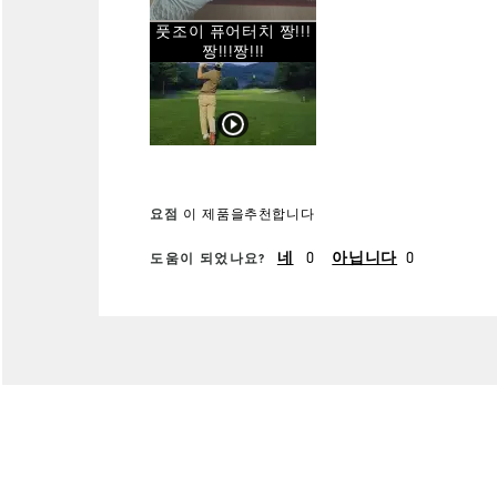
히 클래식 골프화는 정말로
풋조이 퓨어터치 짱!!!
가능
18홀내내 발이편하고 100%
짱!!!짱!!!
방수 심지어 너무 멋스럽기
까지 하죠. 우리모두 풋조이
골프와 함께 즐거운 라운딩
어떠세요? ㄱㄱㄱ
요점
이 제품을추천합니다
0
0
네
아닙니다
도움이 되었나요?