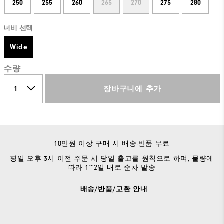
250
255
260
265
270
275
280
너비 선택
Wide
수량
장바구니에 추가
10만원 이상 구매 시 배송·반품 무료
평일 오후 3시 이전 주문 시 당일 출고를 원칙으로 하며, 물량에
따라 1~2일 내로 순차 발송
배송/반품/교환 안내