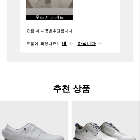
너비
보통
풋조이 페커드
환경
더위
요점
이 제품을추천합니다
구매 사이즈
250
네
0
아닙니다
0
도움이 되었나요?
구매 너비
Wide
보통 신는 사이즈
255
보통 신는 너비
Wide
추천 상품