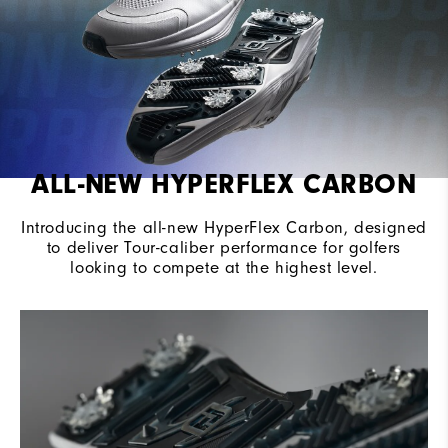
Traction
Spiked
Stability
Most Stable
Cushioning
Moderate
ALL-NEW HYPERFLEX CARBON
Introducing the all-new HyperFlex Carbon, designed
to deliver Tour-caliber performance for golfers
looking to compete at the highest level.