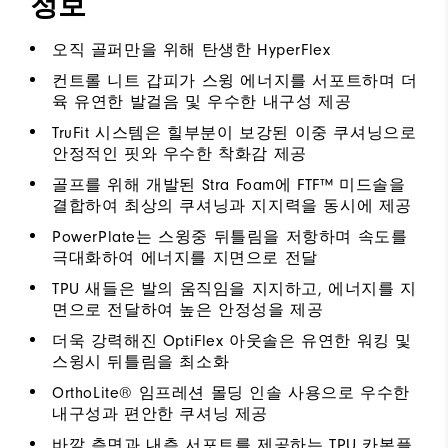
정보
오직 골퍼만을 위해 탄생한 HyperFlex
컨트롤 니트 갑피가 스윙 에너지를 서포트하며 더
육 유연한 발걸음 및 우수한 내구성 제공
TruFit 시스템은 힐부분이 보강된 이중 쿠셔닝으로
안정적인 핏와 우수한 착화감 제공
골프를 위해 개발된 Stra Foam에 FTF™ 미드솔을
결합하여 최상의 쿠셔닝과 지지력을 동시에 제공
PowerPlate는 스윙중 뒤틀림을 저항하며 속도를
극대화하여 에너지를 지면으로 전달
TPU 새들은 발의 움직임을 지지하고, 에너지를 지
면으로 전달하여 높은 안정성을 제공
더욱 강력해진 OptiFlex 아웃솔은 유연한 워킹 및
스윙시 뒤틀림을 최소화
OrthoLite® 임프레션 몰딩 인솔 사용으로 우수한
내구성과 편안한 쿠셔닝 제공
바깥 측면과 내측 서포트를 제공하는 TPU 카본플