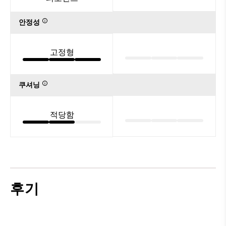
안정성
고정형
쿠셔닝
적당함
후기