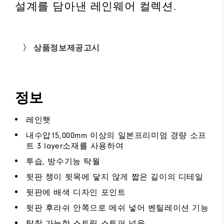
설계를 담아낸 레인웨어 컬렉션.
〉 상품정보제공고시
정보
레인햇
내수압15,000mm 이상의 일본프리미엄 경량 소프
트 3 layer소재를 사용하여
투습, 방수기능 탁월
뒷판 챙이 뒷목에 닿지 않게 짧은 길이의 디테일
뒷판에 배색 디자인 포인트
뒷판 후라쉬 안쪽으로 메쉬 넣어 벤틸레이션 기능
탈착 가능한 스트링 스토퍼 넣음