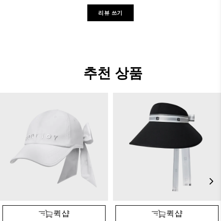
리뷰 쓰기
추천 상품
퀵샵
퀵샵