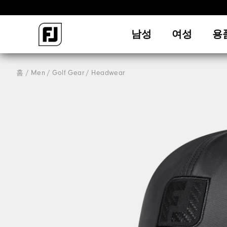
남성
여성
용
홈
Men
Golf Gear
Headwear