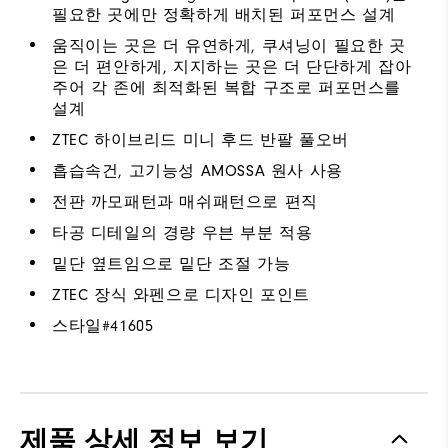
필요한 곳에만 정확하게 배치된 퍼포먼스 설계
움직이는 곳은 더 유연하게, 쿠셔닝이 필요한 곳
은 더 편안하게, 지지하는 곳은 더 단단하게 잡아
주어 각 존에 최적화된 복합 구조로 퍼포먼스를
설계
ZTEC 하이브리드 미니 후드 반팔 풀오버
흡습속건, 고기능성 AMOSSA 원사 사용
전판 까모패턴과 매쉬패턴으로 편직
타공 디테일의 경량 우븐 부분 적용
밑단 옆트임으로 밑단 조절 가능
ZTEC 장식 와펜으로 디자인 포인트
스타일#
41605
제품 상세 정보 보기