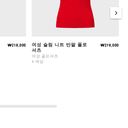
여성 슬림 니트 반팔 폴로
₩218,000
₩278,000
셔츠
여성 골프셔츠
4 색상
3