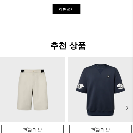
리뷰 쓰기
추천 상품
퀵샵
퀵샵