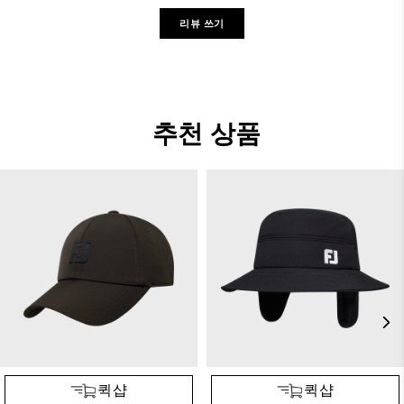
리뷰 쓰기
추천 상품
퀵샵
퀵샵