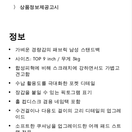
〉 상품정보제공고시
정보
가벼운 경량감의 패브릭 남성 스탠드백
사이즈: TOP 9 inch / 무게 3kg
합성피혁에 비해 스크래치에 강하면서도 가볍고
견고함
수납 활용도를 극대화한 포켓 디테일
장갑을 붙일 수 있는 픽토그램 표기
홀 컵디스크 겸용 네임택 포함
수건걸이나 다용도 걸이의 고리 디테일의 업그레
이드
소프트한 쿠셔닝을 업그레이드한 어깨 패드 스트