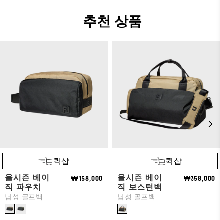
추천 상품
퀵샵
퀵샵
올시즌 베이
올시즌 베이
₩158,000
₩358,000
직 파우치
직 보스턴백
남성 골프백
남성 골프백