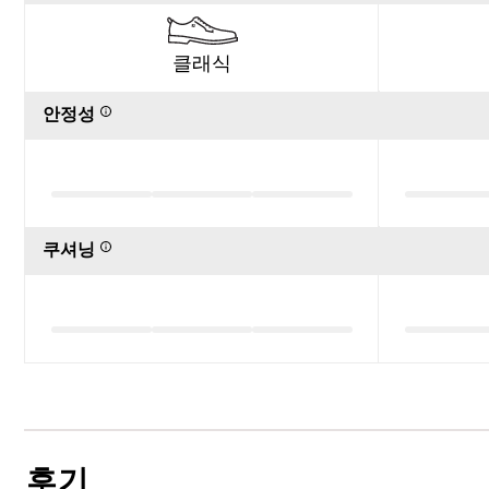
클래식
안정성
쿠셔닝
후기