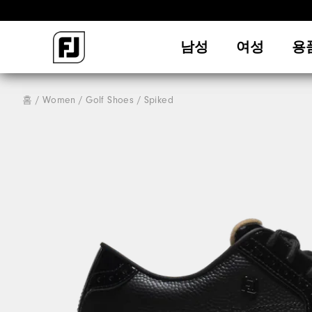
남성
여성
용
홈
Women
Golf Shoes
Spiked