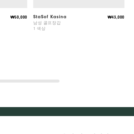
StaSof Kasina
₩50,000
₩43,000
남성 골프장갑
1 색상
1