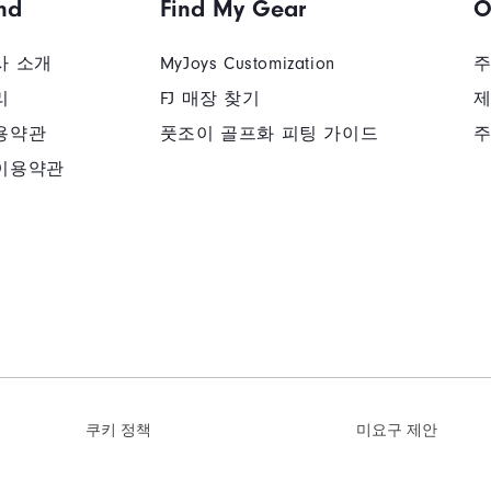
nd
Find My Gear
O
사 소개
MyJoys Customization
주
리
FJ 매장 찾기
제
용약관
풋조이 골프화 피팅 가이드
주
이용약관
쿠키 정책
미요구 제안