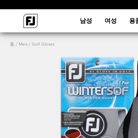
남성
여성
용
홈
Men
Golf Gloves