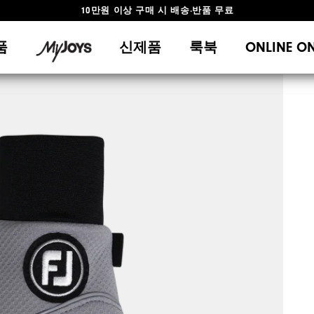
#1 SHOE IN GOLF #1 GLOVE IN GOLF
품
신제품
룩북
ONLINE O